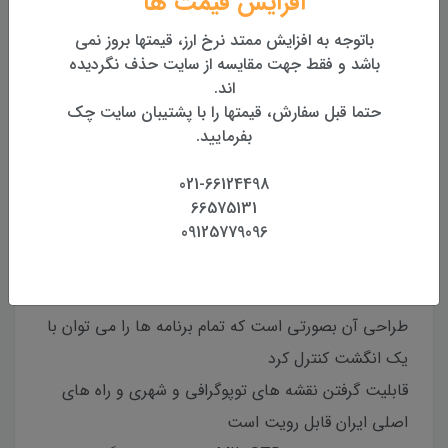
افزایش قیمت ها
باتوجه به افزایش ممتد نرخ ارز، قیمتها بروز نمی
باشد و فقط جهت مقایسه از سایت حذف نگردیده
اند.
مشخصات جی پی اس دستی
حتما قبل سفارش، قیمتها را با پشتیبان سایت چک
چرا جی پی اس دستی بخریم ؟
مشخصات
بفرمایید.
دیدگاه‌ها
021-66124498
66575131
09125779096
جی پی اس montana 700 به انتظارات کاربران پایان داد.
مونتای 700 دارای یک صفحه لمسی بزرگ می باشد
طراحی آن بصورتی است که تمام برنامه ها را می توان با
یک انگشت کنترل کرد
قابلیت گرفتن نقشه های توپوگرافی و شهری و راه های
اصلی ایران قابل رویت است