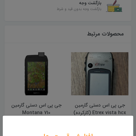
بازگشت وجه
بازگشت وجه بدون قید و شرط
محصولات مرتبط
جی پی اس دستی گارمین
جی پی اس دستی گارمین
Montana 710
مدل eTrex SOLAR
130,000,000 تومان
45,000,000 تومان