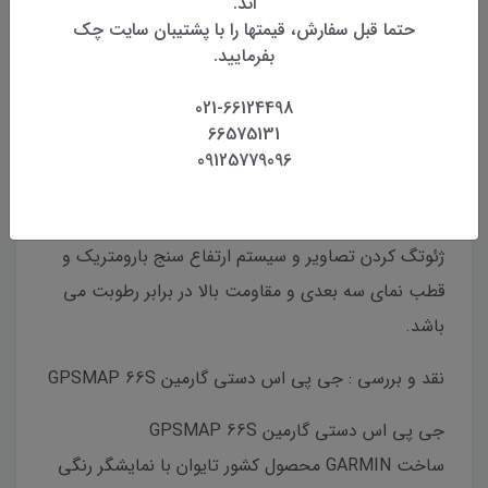
اند.
حتما قبل سفارش، قیمتها را با پشتیبان سایت چک
بفرمایید.
021-66124498
66575131
جی پی اس دستی گارمین GPSMAP 66S ساخت
09125779096
GARMIN محصول کشور تایوان با نمایشگر رنگی لمسی 3
اینچی و قابلیت مشاهده در زیر نور خورشید، با قابلیت
ژئوتگ کردن تصاویر و سیستم ارتفاع سنج بارومتریک و
قطب نمای سه بعدی و مقاومت بالا در برابر رطوبت می
باشد.
نقد و بررسی : جی پی اس دستی گارمین GPSMAP 66S
جی پی اس دستی گارمین GPSMAP 66S
ساخت GARMIN محصول کشور تایوان با نمایشگر رنگی