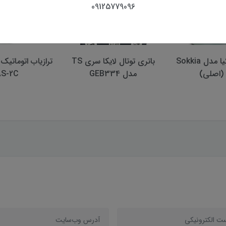
09125779096
ترازیاب سوکیا مدل Sokkia
باتری توتال لايكا سری TS
ترازیاب اتوماتیک
مدل GEB334
AS-2C