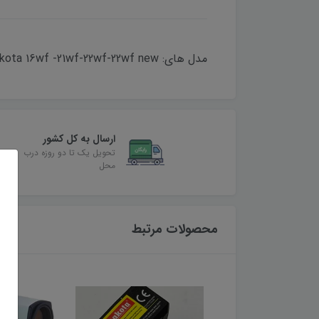
مدل های: Tmakota 16wf -21wf-22wf-22wf new / پایه فلزی دارای تراز،پیچ های قابل تنظیم،کیفیت آلیاژ درجه 1،دارای پیچ حرکت جزئی
ارسال به کل کشور
تحویل یک تا دو روزه درب
محل
محصولات مرتبط