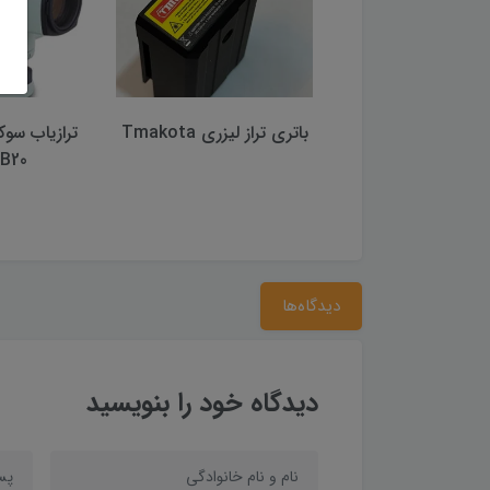
 برچسبی لایکا زرد
باتری تراز لیزری Tmakota
یپ سایز 2*2
B20 (اصلی)
دیدگاه‌ها
دیدگاه خود را بنویسید