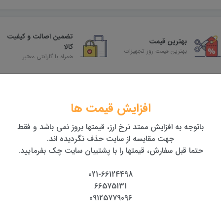
تضمین اصالت و کیفیت
بهترین قیمت
کالا
بهترین قیمت روز تجهیزات
همراه با گارانتی معتبر
افزایش قیمت ها
باتوجه به افزایش ممتد نرخ ارز، قیمتها بروز نمی باشد و فقط
جهت مقایسه از سایت حذف نگردیده اند.
حتما قبل سفارش، قیمتها را با پشتیبان سایت چک بفرمایید.
021-66124498
66575131
09125779096