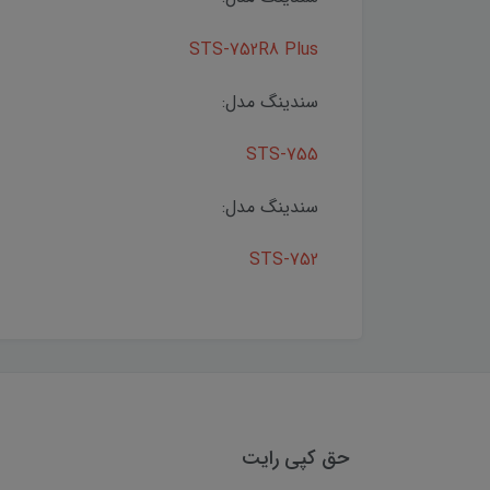
STS-752R8 Plus
سندینگ مدل:
STS-755
سندینگ مدل:
STS-752
حق کپی رایت