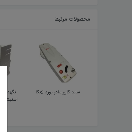
محصولات مرتبط
رد سمت ثابت سه
ساید کاور مادر بورد لایکا
نگهدارنده
پایه چوبی
استیشن لا
850,000 تومان