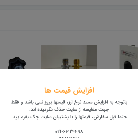
افزایش قیمت ها
 باتری توتال
کانکتور ژالن 2/15
پیچ تنظیم ارتفاع
باتوجه به افزایش ممتد نرخ ارز، قیمتها بروز نمی باشد و فقط
یکا سری TS
برداری
250,000 تومان
جهت مقایسه از سایت حذف نگردیده اند.
حتما قبل سفارش، قیمتها را با پشتیبان سایت چک بفرمایید.
021-66124498