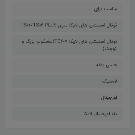
مناسب برای
توتال استیشن های لایکا سری TS02/TS02 PLUS
توتال استیشن های لایکا TC407(تلسکوپ بزرگ و
کوچک)
جنس بدنه
لاستیک
اورجینال
بله اورجینال لایکا