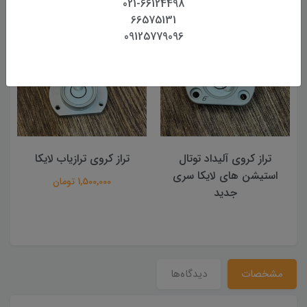
021-66124498
66575131
09125779096
تراز کروی آلیداد توتال
تراز کروی ترازیاب لایکا
استیشن های لایکا سری
1,500,000 تومان
جدید
مشخصات
دیدگاه‌ها