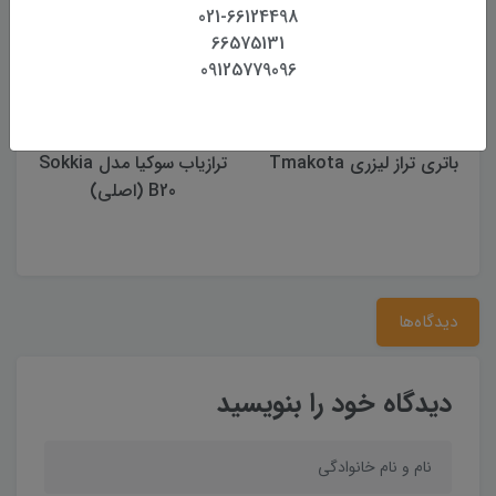
021-66124498
66575131
09125779096
باتری تراز لیزری Tmakota
ترازیاب سوکیا مدل Sokkia
B20 (اصلی)
دیدگاه‌ها
دیدگاه خود را بنویسید