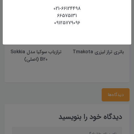
021-66124498
66575131
09125779096
باتری تراز لیزری Tmakota
ترازیاب سوکیا مدل Sokkia
B20 (اصلی)
دیدگاه‌ها
دیدگاه خود را بنویسید