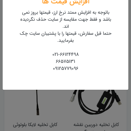
افزایش قیمت ها
تضمین اصالت و کیفیت کالا
همراه با گارانتی معتبر
باتوجه به افزایش ممتد نرخ ارز، قیمتها بروز نمی
باشد و فقط جهت مقایسه از سایت حذف نگردیده
اند.
بازگشت وجه
بازگشت وجه بدون قید و شرط
حتما قبل سفارش، قیمتها را با پشتیبان سایت چک
بفرمایید.
021-66124498
محصولات مرتبط
66575131
09125779096
کابل تخلیه دوربین نقشه
کابل تخلیه لایکا بلوتوثی