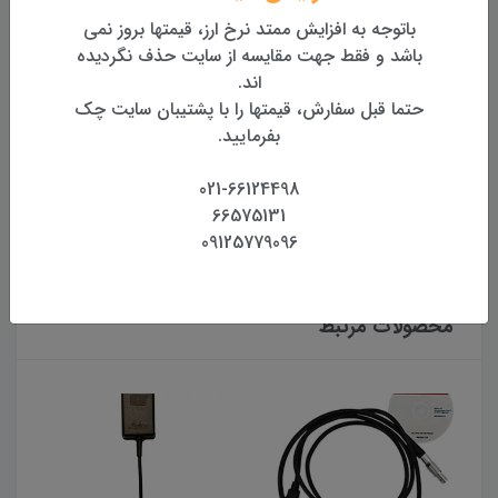
باتوجه به افزایش ممتد نرخ ارز، قیمتها بروز نمی
بهترین قیمت
باشد و فقط جهت مقایسه از سایت حذف نگردیده
بهترین قیمت روز تجهیزات
اند.
حتما قبل سفارش، قیمتها را با پشتیبان سایت چک
تضمین اصالت و کیفیت کالا
بفرمایید.
همراه با گارانتی معتبر
021-66124498
بازگشت وجه
66575131
بازگشت وجه بدون قید و شرط
09125779096
محصولات مرتبط