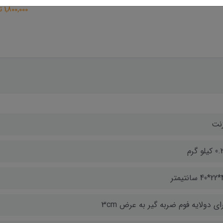
1,800,000 تومان
زنت
یلو گرم
یمتر
ای دولایه فوم ضربه گیر به عرض 3cm