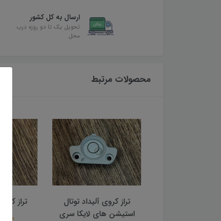
ارسال به کل کشور
تحویل یک تا دو روزه درب
محل
محصولات مرتبط
تراز کروی آلیداد توتال
تراز کروی 
استیشن های لایکا سری
1,500,000