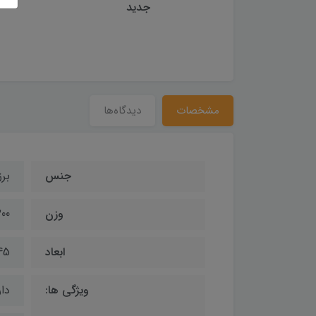
جدید
 استیشن سندینگ
Sanding Arc
مشخصات
دیدگاه‌ها
جنس
بر
وزن
0.200 ک
ابعاد
45*22*40 سانت
ویژگی ها:
دار