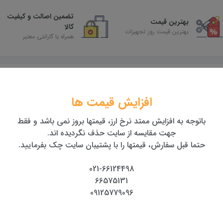
تضمین اصالت و کیفیت
بهترین قیمت
کالا
بهترین قیمت روز تجهیزات
همراه با گارانتی معتبر
افزایش قیمت ها
باتوجه به افزایش ممتد نرخ ارز، قیمتها بروز نمی باشد و فقط
جهت مقایسه از سایت حذف نگردیده اند.
حتما قبل سفارش، قیمتها را با پشتیبان سایت چک بفرمایید.
021-66124498
66575131
09125779096
ترازیاب لایکا
تراز کروی ترازیاب
تراز کروی آلید
استیش
 تومان
850,000 تومان