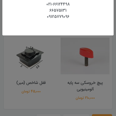
بازگشت وجه بدون قید و شرط
021-66124498
66575131
09125779096
محصولات مرتبط
پیچ خروسکی سه پایه
قفل شاخص (میر)
آلومینیویی
45,000 تومان
210,000 تومان