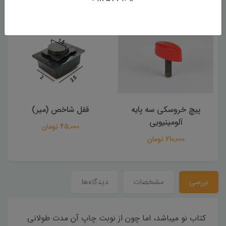
پیچ خروسکی سه پایه
قفل شاخص (میر)
آلومینیویی
45,000 تومان
210,000 تومان
بررسی
مشخصات
دیدگاه‌ها
کتاب نو میباشد، اما چون از نوبت چاپ آن مدت طولانی