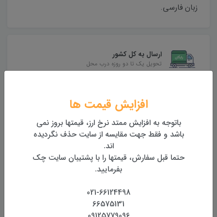
زبان فارسی.
ارسال به کل کشور
تحویل یک تا دو روزه درب محل
بهترین قیمت
بهترین قیمت روز تجهیزات
افزایش قیمت ها
باتوجه به افزایش ممتد نرخ ارز، قیمتها بروز نمی
تضمین اصالت و کیفیت کالا
باشد و فقط جهت مقایسه از سایت حذف نگردیده
همراه با گارانتی معتبر
اند.
حتما قبل سفارش، قیمتها را با پشتیبان سایت چک
بازگشت وجه
بفرمایید.
بازگشت وجه بدون قید و شرط
021-66124498
66575131
محصولات مرتبط
09125779096