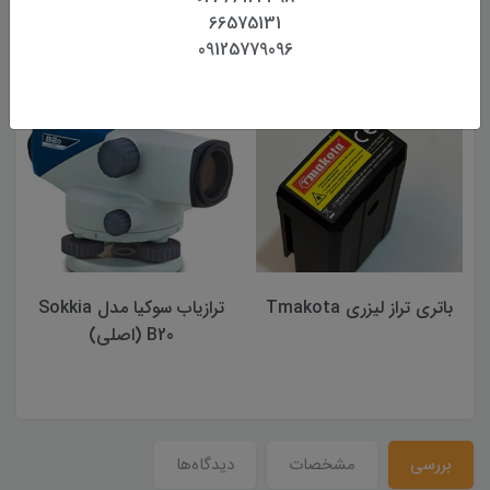
66575131
09125779096
محصولات مرتبط
باتری تراز لیزری Tmakota
ترازیاب سوکیا مدل Sokkia
B20 (اصلی)
بررسی
مشخصات
دیدگاه‌ها