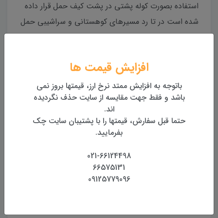
استفاده بصورت کوله پشتی در پشت کیف حمل قرار داده
شده است در تا رد مسیرهای کوهستانی و سراشیبی حمل
توتال استیشن را برای نقشه برداران راحت تر نماید.
افزایش قیمت ها
ارسال به کل کشور
باتوجه به افزایش ممتد نرخ ارز، قیمتها بروز نمی
تحویل یک تا دو روزه درب محل
باشد و فقط جهت مقایسه از سایت حذف نگردیده
اند.
بهترین قیمت
حتما قبل سفارش، قیمتها را با پشتیبان سایت چک
بهترین قیمت روز تجهیزات
بفرمایید.
تضمین اصالت و کیفیت کالا
021-66124498
همراه با گارانتی معتبر
66575131
09125779096
بازگشت وجه
بازگشت وجه بدون قید و شرط