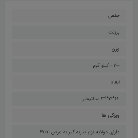
جنس
برزنت
وزن
0.200 کیلو گرم
ابعاد
44*21*39 سانتیمتر
ویژگی ها:
دارای دولایه فوم ضربه گیر به عرض 3cm