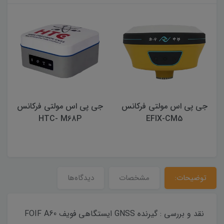
جی پی اس مولتی فرکانس
گیرنده مولتی فرکانس آراتک
HTC- M68P
AT95 (برد Unicorecom)
320,000,000 تومان
توضیحات:
مشخصات
دیدگاه‌ها
نقد و بررسی : گیرنده GNSS ایستگاهی فویف FOIF A60