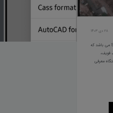
28 دی 1403
یکی از قوی ترین اپلیکیشن های کاربری گیرنده های مولتی فرکانس، اپلیکیشن SurPad می باشد که
، فویف،
تگاه معرفی