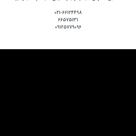
021-66124498
66575131
09125779096
انه های تعیین موقعیت ملی و خصوصی