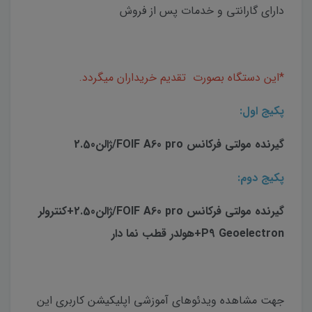
دارای گارانتی و خدمات پس از فروش
*این دستگاه بصورت تقدیم خریداران میگردد.
پکیج اول:
گیرنده مولتی فرکانس FOIF A60 pro/ژالن2.50
پکیج دوم:
گیرنده مولتی فرکانس FOIF A60 pro/ژالن2.50+کنترولر
P9 Geoelectron+هولدر قطب نما دار
جهت مشاهده ویدئوهای آموزشی اپلیکیشن کاربری این