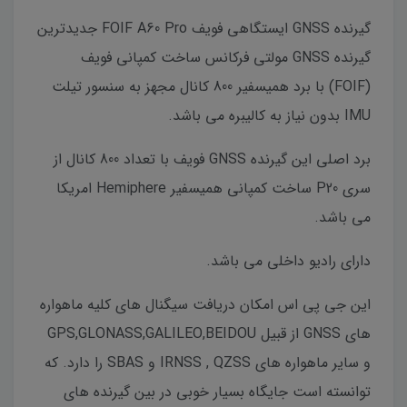
گیرنده GNSS ایستگاهی فویف FOIF A60 Pro جدیدترین
گیرنده GNSS مولتی فرکانس ساخت کمپانی فویف
(FOIF) با برد همیسفیر 800 کانال مجهز به سنسور تیلت
IMU بدون نیاز به کالیبره می باشد.
برد اصلی این گیرنده GNSS فویف با تعداد 800 کانال از
سری P20 ساخت کمپانی همیسفیر Hemiphere امریکا
می باشد.
دارای رادیو داخلی می باشد.
این جی پی اس امکان دریافت سیگنال های کلیه ماهواره
های GNSS از قبیل GPS,GLONASS,GALILEO,BEIDOU
و سایر ماهواره های IRNSS , QZSS و SBAS را دارد. که
توانسته است جایگاه بسیار خوبی در بین گیرنده های