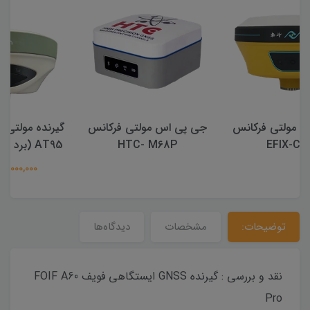
جی پی اس مولتی فرکانس
گیرنده مولتی فرکانس آراتک
HTC- M68P
AT95 (برد Unicorecom)
320,000,000 تومان
توضیحات:
مشخصات
دیدگاه‌ها
نقد و بررسی : گیرنده GNSS ایستگاهی فویف FOIF A60
Pro