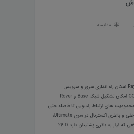
مقایسه
این گیرنده دارای مودم ۴,۵G / LTE داخلی با قابلیت دریافت و ارسال است که می تواند با اتصال به سامانه RayCaster امکان راه اندازی سرور و سرویس
اختصاصی RTK محلی از طریق ماژول سیم کارت و پروتکل NTRIP را فراهم نموده و با عملکرد به عنوان ایستگاه CORS امکان تشکیل شبکه Base و Rover
ر محدودیت های ارتباط رادیویی تا فاصله حتی
بیش از ۱۰۰ کیلومتری از ایستگاه بیس، تعیین موقعیت RTK انجام داد. طراحی خلاقانه پشتیبانی همزمان از باطری داخلی و باطری اکسترنال در سری Ultimate،
موجب شده تا کاربر در عین حال که لذت کار با یک دستگاه کوچک و سبک را تا ۱۶ ساعت تجربه میکند، بتواند در مواقعی که نیاز به باتری پشتیبان دارد تا ۲۶