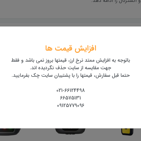
اکسترنال را ادامه دهد.
تضمین اصالت و کیفیت
بهترین قیمت
کالا
بهترین قیمت روز تجهیزات
افزایش قیمت ها
همراه با گارانتی معتبر
باتوجه به افزایش ممتد نرخ ارز، قیمتها بروز نمی باشد و فقط
جهت مقایسه از سایت حذف نگردیده اند.
حتما قبل سفارش، قیمتها را با پشتیبان سایت چک بفرمایید.
021-66124498
66575131
09125779096