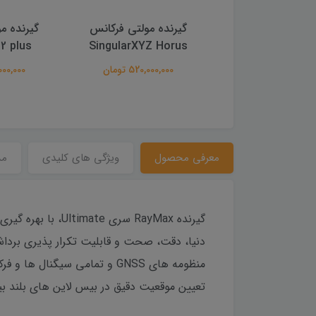
ده مولتی فرکانس
گیرنده مولتی فرکانس
گیرنده م
p2 plus
SingularXYZ Horus
Singular Z1 L
162,000,0 تومان
520,000,000 تومان
38,000,000
معرفی محصول
ویژگی های کلیدی
م
تعیین موقعیت دقیق در بیس لاین های بلند بیش از ۱۰۰ کیلومتر را با اتصال به ایستگاه های مرجع راه اندازی شده توسط را