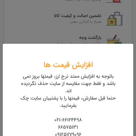
تضمین اصالت و کیفیت کالا
همراه با گارانتی معتبر
بازگشت وجه
بازگشت وجه بدون قید و شرط
افزایش قیمت ها
محصولات مرتبط
باتوجه به افزایش ممتد نرخ ارز، قیمتها بروز نمی
باشد و فقط جهت مقایسه از سایت حذف نگردیده
اند.
حتما قبل سفارش، قیمتها را با پشتیبان سایت چک
بفرمایید.
021-66124498
66575131
09125779096