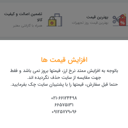
تضمین اصالت و کیفیت
بهترین قیمت
کالا
بهترین قیمت روز تجهیزات
همراه با گارانتی معتبر
افزایش قیمت ها
باتوجه به افزایش ممتد نرخ ارز، قیمتها بروز نمی باشد و فقط
جهت مقایسه از سایت حذف نگردیده اند.
حتما قبل سفارش، قیمتها را با پشتیبان سایت چک بفرمایید.
021-66124498
66575131
09125779096
ولتی فرکانس
گیرنده مولتی فرکانس
گیرنده مولتی