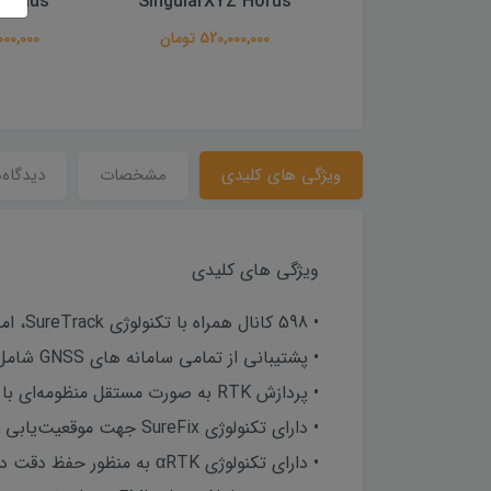
p2 plus
SingularXYZ Horus
Singular Z1 L
162,000,0 تومان
520,000,000 تومان
38,000,000
ویژگی های کلیدی
مشخصات
دیدگاه‌
ویژگی های کلیدی
• 598 کانال همراه با تکنولوژی SureTrack، امکان دریافت سریع سیگنال ماهواره‌ها در کمترین زمان ممکن
• پشتیبانی از تمامی سامانه های GNSS شامل GPS ،GLONASS ،BeiDou ،Galileo ،QZSS و ...
• پردازش RTK به صورت مستقل منظومه‌ای با تکنولوژی منحصر به فرد Athena بدون وابستگی به یک منظومه خاص
• دارای تکنولوژی SureFix جهت موقعیت‌یابی RTK با قابلیت اعتماد بالا
• دارای تکنولوژی αRTK به منظور حفظ دقت در زمان اختلال در دریافت تصحیحات RTK