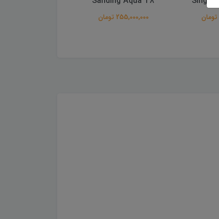
Sanding T6
Sanding Aqua T8
Singul
255,000,000 تومان
233,000,000 تومان