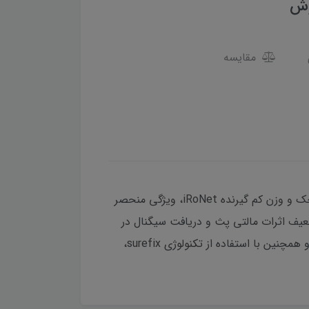
مقایسه
نسل جدید گیرنده IRO-G۳B با ۶۰۰ کانال، توانایی دریافت سیگنال از تمامی منظومه های GNSS را داراست.ابعاد کوچک و وزن کم گیرنده iRoNet، ویژگی منحصر
ی کاربری های مختلف، آسان تر می نماید. iRoNet دارای تکنولوژی تضعیف اثرات مالتی پث و دریافت سیگنال در
محیط های چالشی و نویزی است. با استفاده از این گیرنده، امکان پردازش مستقل منظومه های GNSS فراهم است و همچنین با استفاده از تکنولوژی surefix،