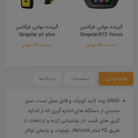
گیرنده مولتی فرکانس
گیرنده مولتی فرکانس
e
Singular p2 plus
SingularXYZ Horus
520,000,000 تومان
138,000,000 تومان
لوازم جانبی:
مشخصات
دیدگاه‌ها
GNSS چند کاره، کوچک و قابل حمل است، نسل
جدیدی از دستگاه های اندازه گیری که از اندازه
گیری های شیب دار پشتیبانی کرده و ارتباطات از
طریق 4G تمام Netcom، بلوتوث، و وایفای توکار