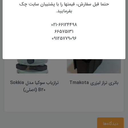
حتما قبل سفارش، قیمتها را با پشتیبان سایت چک
بفرمایید.
محصولات مرتبط
021-66124498
66575131
09125779096
باتری تراز لیزری Tmakota
ترازیاب سوکیا مدل Sokkia
B20 (اصلی)
دیدگاه‌ها