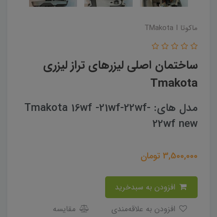
ماکوتا TMakota I
ساختمان اصلی لیزرهای تراز لیزری
Tmakota
مدل های: Tmakota 16wf -21wf-22wf-
22wf new
3,500,000
تومان
افزودن به سبدخرید
افزودن به علاقه‌مندی
مقایسه