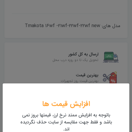
مدل های: Tmakota 16wf -21wf-22wf-22wf new
ارسال به کل کشور
تحویل یک تا دو روزه درب محل
بهترین قیمت
بهترین قیمت روز تجهیزات
تضمین اصالت و کیفیت کالا
افزایش قیمت ها
همراه با گارانتی معتبر
باتوجه به افزایش ممتد نرخ ارز، قیمتها بروز نمی
بازگشت وجه
باشد و فقط جهت مقایسه از سایت حذف نگردیده
بازگشت وجه بدون قید و شرط
اند.