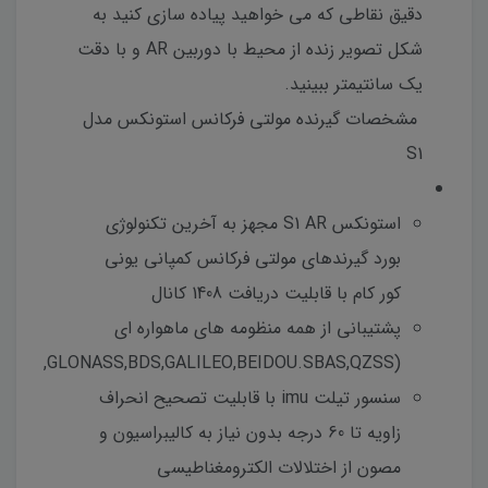
دقیق نقاطی که می خواهید پیاده سازی کنید به
شکل تصویر زنده از محیط با دوربین AR و با دقت
یک سانتیمتر ببینید.
مشخصات گیرنده مولتی فرکانس استونکس مدل
S1
استونکس S1 AR مجهز به آخرین تکنولوژی
بورد گیرندهای مولتی فرکانس کمپانی یونی
کور کام با قابلیت دریافت 1408 کانال
پشتیبانی از همه منظومه های ماهواره ای
(GPS,GLONASS,BDS,GALILEO,BEIDOU.SBAS,QZSS)
سنسور تیلت imu با قابلیت تصحیح انحراف
زاویه تا 60 درجه بدون نیاز به کالیبراسیون و
مصون از اختلالات الکترومغناطیسی