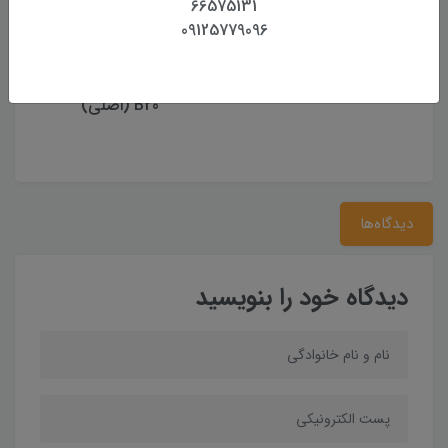
66575131
09125779096
باتری تراز لیزری Tmakota
ترازیاب سوکیا مدل Sokkia
B20 (اصلی)
دیدگاه‌ها
دیدگاه خود را بنویسید