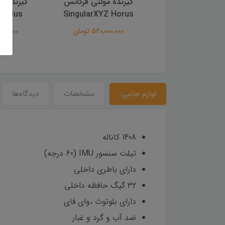
ده مولتی فرکانس
گیرنده مولتی فرکانس
گیرنده م
p2 plus
SingularXYZ Horus
Singular Z1 L
162,000,0 تومان
520,000,000 تومان
38,000,000
لوازم جانبی:
مشخصات
دیدگاه‌ها
1408 کاناله
تیلت سنسور IMU (60 درجه)
دارای باطری داخلی
32 گیگ حافظه داخلی
دارای بلوتوث ،وای فای
ضد آب و گرد و غبار