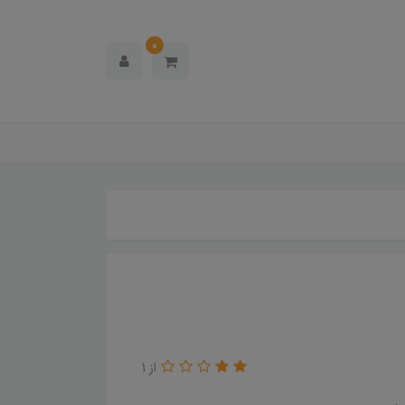
0
از 1