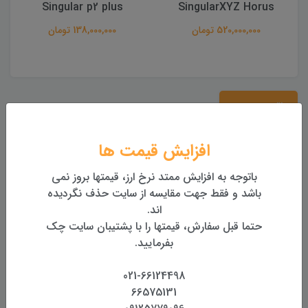
Singular XYZ – Orion One
Singular p2 plus
138,000,000 تومان
نقد و بررسی
این دستگاه به دو صورت تقدیم شما میگردد:
افزایش قیمت ها
مشخصات
دیدگاه‌ها
باتوجه به افزایش ممتد نرخ ارز، قیمتها بروز نمی
باشد و فقط جهت مقایسه از سایت حذف نگردیده
اند.
ویژگی های کلیدی گیرنده GNSS ایستگاهی سندینگ
حتما قبل سفارش، قیمتها را با پشتیبان سایت چک
Sanding T12 AR:
بفرمایید.
1598کاناله با مادربرد بسیار قدرتمند و پیشرفته
021-66124498
جهت پردازش سریع داده ها
66575131