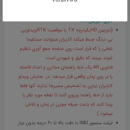
09125779096
قابلیت دریافت امواج ماهواره های GPS, Glonass,
Galileo, BeiDou
دارای دوربین AR:
(دوربین HDیکپارچه T12 با موقعیت RTKویدئویی
بی درنگ ضبط میکند کاربران میتوانند مستقیما
نقطی را که قرار است روی صفحه جمع آوری تنظیم
شوند ببینند که دقیق و شهودی است.
فناوری AR یک خط راهنمای مجازی و اعداد فاصله
را بر روی زمان واقعی قرار میدهد. در نمایش ویدئو
کارابران نیازی به تشخیص مسیرها ندارند آنها فقط
باید از خط راهنما پیروی کنند تا نقطه مورد نظر را
پیدا کنند که باعث صرفه جویی در زمان و تلاش
میشود.)
تیلت سنسور IMU با دقت بالا تا 60 درجه بدون نیاز