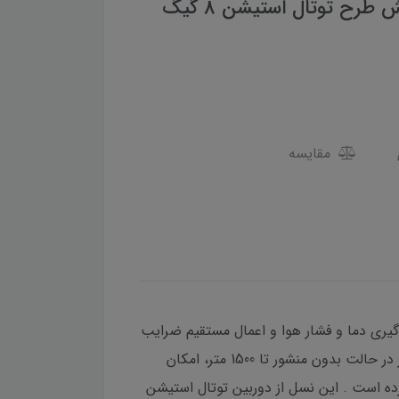
دو سال گارانتی-دارای دفترچه آموزش و فلش طرح توتال استیشن 8 گیگ
مقایسه
ای خاص از جمله : سنسور اندازه گیری دما و فشار هوا و اعمال مستقیم ضرایب
محیطی روی اندازه گیری ها، محیط نرم افزاری مشابه لایکا، صفحه نمایش رنگی، درگاه کارت حافظه، بلوتوث، برد لیزر در حالت بدون منشور تا 1500 متر، امکان
ده است . این نسل از دوربین توتال استیشن