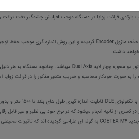
رائت زوایا Absolute Encoder و لمب بارکدی قرائت زوایا در دستگاه موجب افزایش چشمگیر
تکنولوژی Dual LED-Board قرائت زوایا باعث حذف ماژول Encoder گردیده و این ر
خواهد داشت.
ا به صورت خودکار محاسبه و ضریب متغیر مذکور را در قرائت زوایا اع
طولیاب الکترونیکی یا همان EDM 
در کسری از ثانیه انجام میشود که در نوع خود بی نظیر و غیر قابل رقا
(LASER Emitter – Receiver ) و پردازشگر جدید COETEX M4 به گونه ای طراحی گردیده