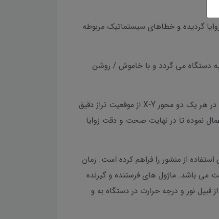
 دقت قرائت زوایا گردیده و خطاهای سیستماتیک مربوطه
وش اندازه گری موجب حفظ توجیه دستگاه می گردد و با خاموش / روشن
این دستگاه مجهز به سیستم پیشرفته کمپتنساتور دو محوره چهار لایه Dual Axis میباشد. چنانچه دستگاه به هر دلیل در هر یک دو محور X-Y از موقعیت تراز دقیق
مال نموده تا در نهایت صحت و دقت زوایا
نسل جدید با تکنولوژی DLE قابلیت اندازه گیری طول های بلند تا 1500 متر و بدون استفاده از منشور را فراهم کرده است. زمان
بت می باشد. ماژول های فرستنده و گیرنده
 اند که تاثیرات محیطی از قبیل نور و درجه حرارت در دستگاه به و