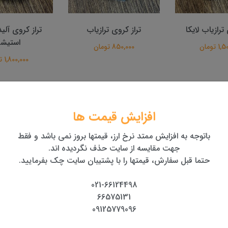
وی ترازیاب
تراز کروی آلیداد توتال
کیف حمل صحرا
استیشن
استیشن ل
تومان
1,800,000 تومان
1,600,000 تومان
افزایش قیمت ها
باتوجه به افزایش ممتد نرخ ارز، قیمتها بروز نمی باشد و فقط
جهت مقایسه از سایت حذف نگردیده اند.
حتما قبل سفارش، قیمتها را با پشتیبان سایت چک بفرمایید.
سری نسبت به مدل قبل بهبود کیفیت تلسکوپ و استفاده از لنزهای با وض
021-66124498
قص سیستم نرم افزاری می باشد.
66575131
09125779096
ستقیم ضرایب روی اندازه گیری ها، دقت در امور عمرانی و نقشه برداری