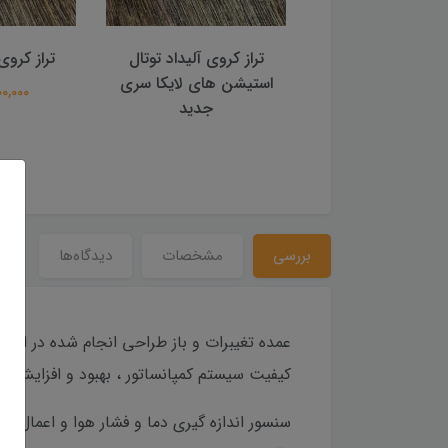
کروی آلیداد توتال
تراز کروی ترازیاب لایکا
تراز کر
ن های لایکا سری
1,500,000 تومان
850,000 
جدید
بررسی
مشخصات
دیدگاه‌ها
عمده تغیبرات و باز طراحی انجام شده در این 
کیفیت سیستم کمپانساتور ، بهبود و افزایش برد لیزر دستگاه تا 1500 متر، رفع نوا
سنسور اندازه گیری دما و فشار هوا و اعمال م