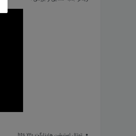
توتال استیشن هایتارگت hts 720