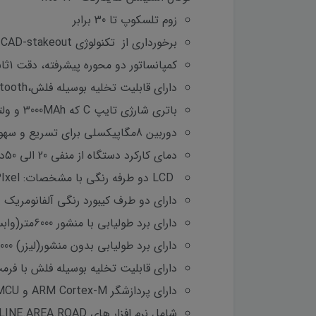
زوم تلسکوپ تا 30 برابر
برخورداری از تکنولوژی CAD-stakeout
کمپانساتور دو محوره پیشرفته، دقت 1ثانیه
دارای قابلیت تخلیه بوسیله فلش،USB،Bluetooth
باتری شارژی تایپ C که 3000MAh و ولتاژ 7.4 ولت
دوربین 8مگاپیکسلی برای تسریع و سهولت در برداشت
دمای کارکرد دستگاه از منفی 20 الی 50درجه سانتیگراد
LCD دو طرفه رنگی با مشخصات: 2.8inch 240*320 PIxel
دارای دو طرف کیبورد رنگی آلفانومریک 
دارای برد طولیابی با منشور 6000متر(وابسته به شرایط جوی) با دقت 2mm+2ppm
دارای برد طولیابی بدون منشور(لیزر) 1000متر(وابسته به شرایط جوی) با دقت 3mm+2ppm
دارای قابلیت تخلیه بوسیله فلش با فرمت های TXT.DXF و انتقال همان لحظه به
دارای پردازشگر ARM Cortex-M و SMT32 MCU می تواند سرعت پردازش بالا و کاهش برق مصرفی را فراهم می کند
شامل نرم افزار های RESECTION.STAKE OUT.SURVEY.TIE DISTANCE.COGO.REFERECE ARC.REFERENCE LINE.AREA.ROAD