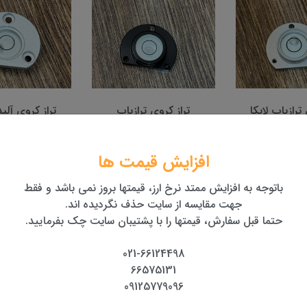
وی ترازیاب
تراز کروی آلیداد توتال
کیف حمل صحرا
استیشن
استیشن ل
تومان
1,800,000 تومان
1,600,000 تومان
افزایش قیمت ها
باتوجه به افزایش ممتد نرخ ارز، قیمتها بروز نمی باشد و فقط
جهت مقایسه از سایت حذف نگردیده اند.
حتما قبل سفارش، قیمتها را با پشتیبان سایت چک بفرمایید.
021-66124498
66575131
09125779096