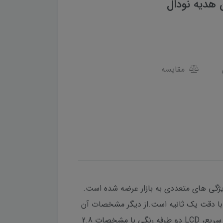
ن هدیه نودال
مقایسه
hts جدیدترین و پیشرفته ترین مدل شرکت سرشناس Hi-Target است که با ویژگی های متعددی به بازار عرضه شده است.
ی کند و دارای کمپانساتور دو محوره با دقت یک ثانیه است.از دیگر مشخصات آن
می توان به داشتن دو طرف کیبورد رنگی آلفانومریک، نمایشگر تمام لمسی، تکنولوژی CAD-stakeout، دکمه برداشت سریع، LCD دو طرفه رنگی با مشخصات 2.8