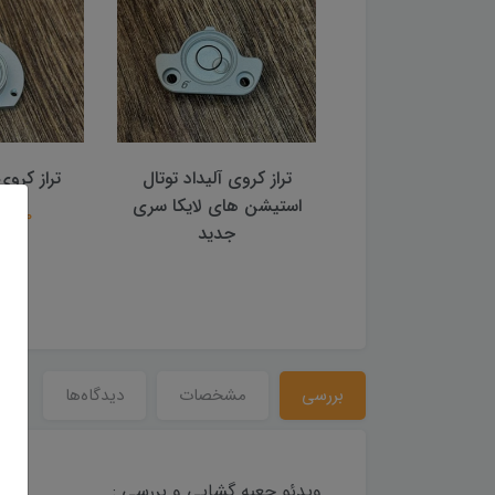
کروی آلیداد توتال
تراز کروی ترازیاب لایکا
تراز کر
ن های لایکا سری
1,500,000 تومان
850,000 
جدید
بررسی
مشخصات
دیدگاه‌ها
ویدئو جعبه گشایی و بررسی :