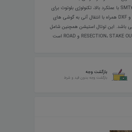
اینچ و 240×320 پیکسل، باتری شارژی 3000 میلی آمپر ساعت با ولتاژ 7.4 ولت، پردازشگر ARM Cortex-M و SMT32 MCU با عملکرد بالا، تکنولوژی بلوتوث برای
ارتباط با نرم افزارهای جانبی، قابلیت تنظیم نور پس زمینه صفحه نمایش و کیبورد، قابلیت تخلیه در فرمت های TXT و DXF همراه با انتقال آنی به گوشی های
د اشاره کرد.این دوربین دارای محدوده دمایی از منفی 20 تا 50 درجه سانتیگراد است و دارای استاندارد IP65 می باشد. این توتال استیشن همچنین شامل
بازگشت وجه
بازگشت وجه بدون قید و شرط