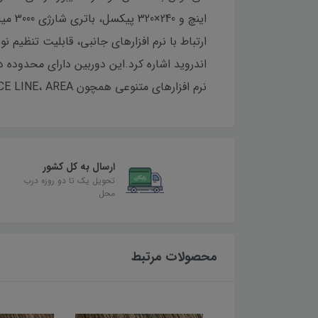
نرم افزارهای متنوعی همچون RESECTION، STAKE OUT، SURVEY، TIE DISTANCE، COGO، REFERECE ARC، REFERENCE LINE، AREA و ROAD است
ارسال به کل کشور
تحویل یک تا دو روزه درب
محل
محصولات مرتبط