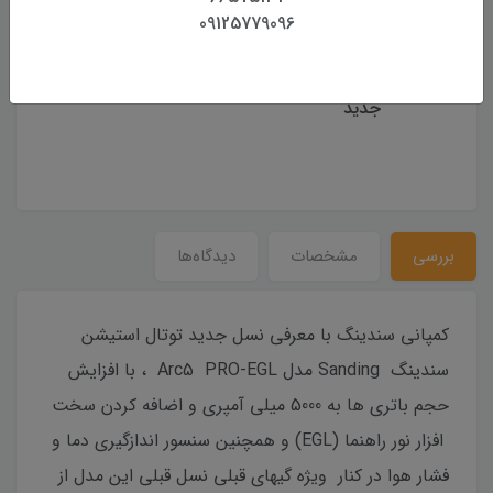
09125779096
تراز کروی آلیداد توتال
تراز کروی ترازیاب لایکا
استیشن های لایکا سری
1,500,000 تومان
جدید
بررسی
مشخصات
دیدگاه‌ها
کمپانی سندینگ با معرفی نسل جدید توتال استیشن
سندینگ Sanding مدل Arc5 PRO-EGL ، با افزایش
حجم باتری ها به 5000 میلی آمپری و اضافه کردن سخت
افزار نور راهنما (EGL) و همچنین سنسور اندازگیری دما و
فشار هوا در کنار ویژه گیهای قبلی نسل قبلی این مدل از