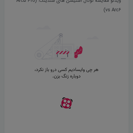
ویدئو مقایسه توتال استیشن های سندینگ: (Arc5 Pro
vs Arc6)