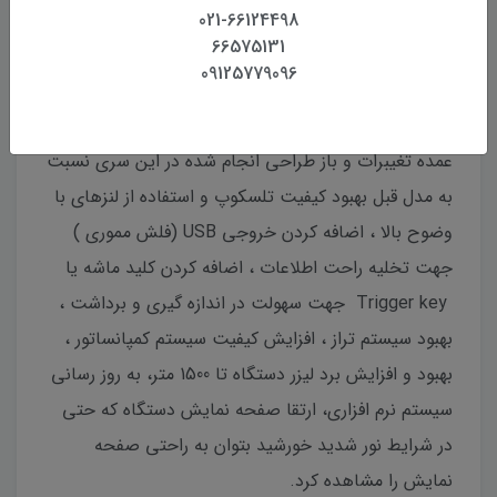
021-66124498
66575131
09125779096
عمده تغیبرات و باز طراحی انجام شده در این سری نسبت
به مدل قبل بهبود کیفیت تلسکوپ و استفاده از لنزهای با
وضوح بالا ، اضافه کردن خروجی USB (فلش مموری )
جهت تخلیه راحت اطلاعات ، اضافه کردن کلید ماشه یا
Trigger key جهت سهولت در اندازه گیری و برداشت ،
بهبود سیستم تراز ، افزایش کیفیت سیستم کمپانساتور ،
بهبود و افزایش برد لیزر دستگاه تا 1500 متر، به روز رسانی
سیستم نرم افزاری، ارتقا صفحه نمایش دستگاه که حتی
در شرایط نور شدید خورشید بتوان به راحتی صفحه
نمایش را مشاهده کرد.