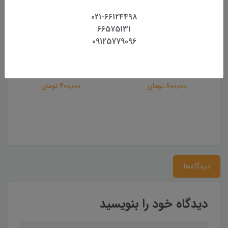
021-66124498
66575131
09125779096
صفحه سه پایه آلومینیومی
لولایی سه پایه آلومینیومی
800,000 تومان
400,000 تومان
دیدگاه‌ها
دیدگاه خود را بنویسید