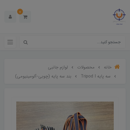
0
خانه
محصولات
لوازم جانبی
سه پایه Tripod I
بند سه پایه (چوبی-آلومینیومی)