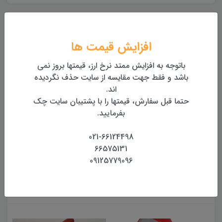
ارسال به کل کشور
تحویل یک تا دو روزه درب محل
افزایش قیمت ها
باتوجه به افزایش ممتد نرخ ارز، قیمتها بروز نمی
بهترین قیمت
بهترین قیمت روز تجهیزات
باشد و فقط جهت مقایسه از سایت حذف نگردیده
اند.
حتما قبل سفارش، قیمتها را با پشتیبان سایت چک
تضمین اصالت و کیفیت کالا
بفرمایید.
همراه با گارانتی معتبر
021-66124498
بازگشت وجه
66575131
بازگشت وجه بدون قید و شرط
09125779096
محصولات مرتبط