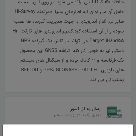
حافظه 120 گیگابایتی ارائه می شود. بر روی این سیستم
عامل آن می توان نرم افزارهای بسیار قدرتمند Hi-Survey
سایر نرم افزار اندرویدی را جهت مدیریت گیرنده ها نصب
نموده و از آن استفاده کرد.کنترلر اندرویدی های تارگت Hi-
Target iHand55 می تواند در نقش یک گیرنده GPS
دستی نیز به خوبی کار کند. تراشه GNSS این محصول
تک فرکانسه و 20 کاناله بوده و از سیگنال های سیستم
های ناوبری GPS، GLONASS، GALILEO و BEIDOU
پشتیبانی می کند.
ارسال به کل کشور
تحویل یک تا دو روزه درب محل
بهترین قیمت