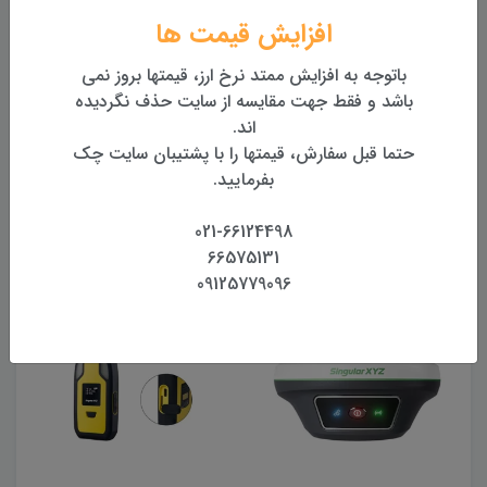
بهترین قیمت روز تجهیزات
افزایش قیمت ها
تضمین اصالت و کیفیت کالا
باتوجه به افزایش ممتد نرخ ارز، قیمتها بروز نمی
همراه با گارانتی معتبر
باشد و فقط جهت مقایسه از سایت حذف نگردیده
اند.
بازگشت وجه
حتما قبل سفارش، قیمتها را با پشتیبان سایت چک
بازگشت وجه بدون قید و شرط
بفرمایید.
021-66124498
محصولات مرتبط
66575131
09125779096