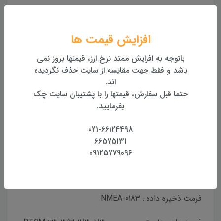
ماهواره ای
قابلیت ردیابی تعداد 1408 کانال به صورت همزمان
افزایش قیمت ها
GPS : L1C/A,L2P,L2C,L5,L1C
باتوجه به افزایش ممتد نرخ ارز، قیمتها بروز نمی
باشد و فقط جهت مقایسه از سایت حذف نگردیده
BDS : B1I,B2I,B3I,B1C,B2a,B2b
اند.
حتما قبل سفارش، قیمتها را با پشتیبان سایت چک
GLONASS : L1,L2,L3
بفرمایید.
QZSS : L1,L2,L5
021-66124498
66575131
Galileo : E1,E5a,E5b,E6
09125779096
فرمت داده
فرمت ذخیره داده : NMEA-0183