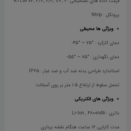
فرمت داده های تصحیحی : RTCM v3, 3/3, 2/3, 1/3, 0
پروتکل : Ntrip
ویژگی ها محیطی
دمای کارکرد : °75 ~ °45-
دمای نگهداری : °85 ~ °55-
استاندارد طراحی بدنه ضد آب و ضد غبار : IP65
تحمل سقوط از ارتفاع 1.5 متر بر روی آسفالت
ویژگی های الکتریکی
باتری : Li-Ion , 4800mAh
مدت کارایی 16 ساعت هنگام نقشه برداری