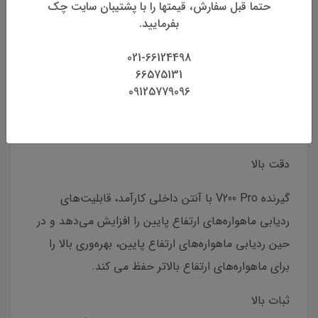
حتما قبل سفارش، قیمتها را با پشتیبان سایت چک
بفرمایید.
021-66124498
66575131
09125779096
دقت بالا
گیرنده V200 Pro با آنتن داخلی کارآمد، قابلیت‌های
ردیابی ماهواره‌های ارتفاع پایین را افزایش می‌دهد و در
حین ردیابی ماهواره‌های ارتفاع پایین، بهره‌وری بالا را
برای ماهواره‌های ارتفاع بالاتر حفظ می کند.
ثبات بالا