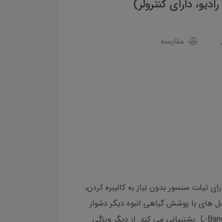
مقایسه
ا دارد. دارای تیلت سنسور بدون نیاز به کالیبره کردن،
حل های با پوشش گیاهی انبوه دیگر دشوار
نخواهد بود. AT70 از تمام سیگنال های ماهواره های GPS, Glonass, BeiDou, GALILEO, IRNSS, SBAS, QZSS و L-Band پشتیبانی می کند. از دیگر ویژگی