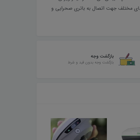
ه مودم سیم کارت داخلی 4G، رادیو مودم داخلی UHF، بلوتوث، NFC، Wi-Fi و درگاه های مختلف جهت اتصال به باتری صحرایی و
بازگشت وجه
بازگشت وجه بدون قید و شرط