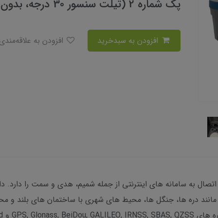
پک شماره 2 (تیلت سنسور 30 درجه، بدون رادیو، دارای کنترولر)
افزودن به سبدخرید
افزودن به علاقه‌مندی
تی فرکانس AraTech AT70 قابلیت اتصال به سامانه های اینترنتی از جمله شمیم، هدی و سمت ر
ر مانند دره ها، جنگل ها، محیط های شهری با ساختمان های بلند و م