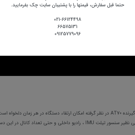
حتما قبل سفارش، قیمتها را با پشتیبان سایت چک بفرمایید.
021-66124498
66575131
09125779096
یک قابلیت مهم که آراتک برای برای خریداران گیرنده AT70 در نظر گرفته امکان ارتقاء دس
ال در این دستگاه بصورت آپشنال ارائه میگردد .