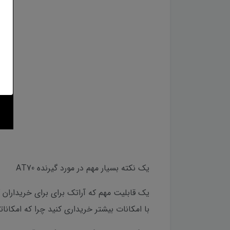
یک نکته بسیار مهم در مورد گیرنده AT70
با امکانات بیشتر خریداری کنید چرا که امکاناتی نظیر سنسور تیلت IMU ، رادیو داخلی و حتی تعداد کان