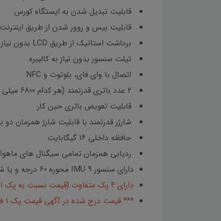
قابلیت تبدیل شدن به ایستگاه کورس
قابلیت بیس و روور شدن از طریق اینترنت
برداشت استاتیک از طریق LCD بدون نیاز به کنترلر
تیلت سنسور بدون نیاز به کالیبره
اتصال با وای فای، بلوتوث و NFC
2 عدد باتری قدرتمند (هر کدام 6800 میلی آمپر)
قابلیت تعویض باتری حین کار
شارژر قدرتمند با قابلیت شارژ همزمان دو ب
حافظه داخلی 16 گیگابایت
ردیابی همزمان تمامی سیگنال های ماهوار
دارای سنسور IMU 9 محوره 60 درجه و یا شبه IMU تیلت 30 درجه
دارای 4 پک متفاوت (قیمت نسبت به پک انتخابی متفاوت است.)
*** قیمت درج شده در آگهی قیمت پک 1 فاقدIMU دارای تیلت سنسور است.