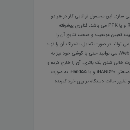
سر می سازد. این محصول توانایی کار در هر دو
حالت Base و Rover را دارد(در مدل رادیو دار). به علاوه قادر به برداشت نقاط به روش های استاتیک، کینماتیک، RTK و یا PPK می باشد. فناوری پیشرفته
موده و با داده های RTK ترکیب می کند تا بتواند کیفیت تعیین موقعیت و صحت نتایج آن را
L-B و ماهواره های ATLAS پشتیبانی می کند و کاربر می تواند در صورت تمایل، اشتراک آن را تهیه
نموده و در مکان هایی که تصحیحات به گیرنده نمی رسد، با دقت قابل قبولی با دستگاه کار کند. با داشتن ویژگی Web UI، می توانید حتی با گوشی خود نیز به
ورت خالی شدن یک باتری، آن را خارج کرده و
شارژ کند و از دیگری استفاده کند. همچنین از زمان کارکرد بیشتر بهره مند شود. همچنین این دستگاه مجهیز به کنترلر صنعتی iHAND30 و یا iHand55 به صورت
نمایش وضعیت دستگاه و تغییر حالت دستگاه بر روی خود گیرنده