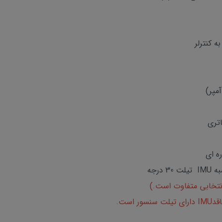
اتری
ه ای