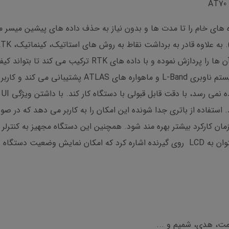
ن ذخیره داده های خام را تا مدت ها و بدون نیاز به حذف داده های پیشین می
SureFix با دریافت سیگنال های ماهواره ها، آن ها را پردازش ن
افزایش دهد. گیرنده جی پی اس AT70 از سیستم ناوبری and
 استفاده از باتری جدا شونده این امکان را به کاربر می دهد که در ص
انتخابی است. از دیگر ویژگی های دستگاه میتوان به LCD روی گیرنده اشاره کرد که امکان 
مت، هدی، شمیم و ...