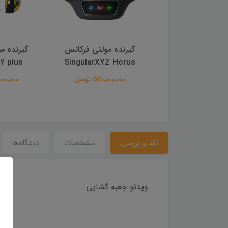
ده مولتی فرکانس
گیرنده مولتی فرکانس
گیرنده م
Z – Orion
Singular p2 plus
SingularXYZ H
520,000, تومان
138,000,000 تومان
نقد و بررسی
مشخصات
دیدگاه‌ها
ویدئو جعبه گشایی: