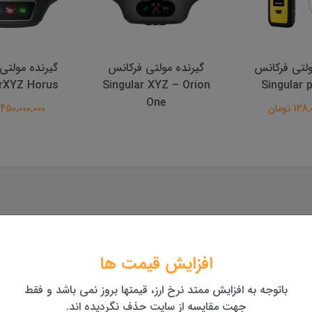
ولتی فرکانس
گیرنده مولتی فرکانس
گیرنده مولتی
ng Aqua T8
SingularXYZ Horus
Singular XY
One
450,000,000 تومان
255,000,000 تومان
افزایش قیمت ها
باتوجه به افزایش ممتد نرخ ارز، قیمتها بروز نمی باشد و فقط
جهت مقایسه از سایت حذف نگردیده اند.