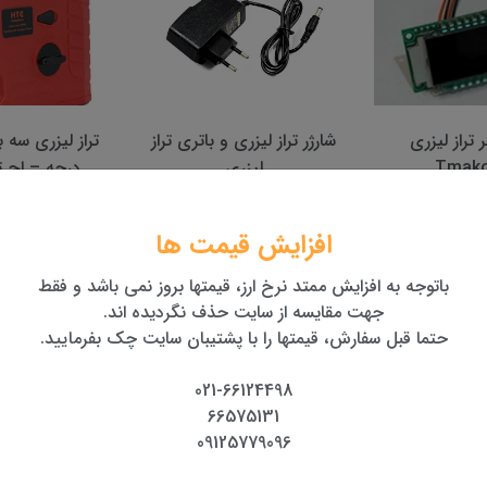
زری و باتری تراز
تراز لیزری سه بعدی 360
یزری
درجه – اچ تی سی
سی
تومان
6,350,000 تومان
5,800,000 تومان
افزایش قیمت ها
باتوجه به افزایش ممتد نرخ ارز، قیمتها بروز نمی باشد و فقط
جهت مقایسه از سایت حذف نگردیده اند.
حتما قبل سفارش، قیمتها را با پشتیبان سایت چک بفرمایید.
021-66124498
66575131
09125779096