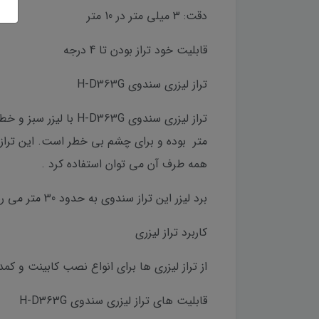
دقت: 3 میلی متر در 10 متر
قابلیت خود تراز بودن تا 4 درجه
تراز لیزری سندوی H-D363G
همه طرف آن می توان استفاده کرد .
برد لیزر این تراز سندوی به حدود 30 متر می رسد. همچنین خطای لیزر به ازای هر 15 متر به حدود 3 میلی متر می باشد.رنج تصحیح تراز آن 4درجه می باشد .
کاربرد تراز لیزری
از تراز لیزری ها برای انواع نصب کابینت و کم
قابلیت های تراز لیزری سندوی H-D363G