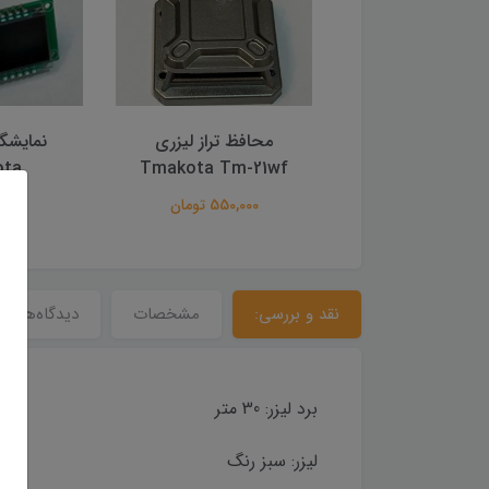
افظ تراز لیزری
نمایشگر تراز لیزری
شارژر تراز لی
Tmakota Tm-2
Tmakota
ل
550,000 تومان
650,000 
نقد و بررسی:
مشخصات
دیدگاه‌ها
برد لیزر: 30 متر
لیزر: سبز رنگ