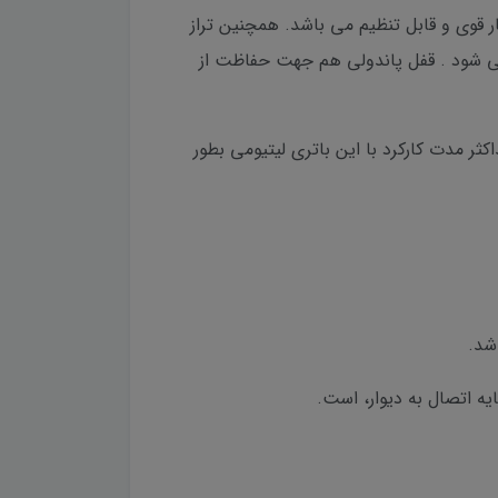
یار قوی و قابل تنظیم می باشد. همچنین تراز
می شود . قفل پاندولی هم جهت حفاظت از
 کابل type c و دارای ظرفیت 4500 میلی آمپر می باشد. حداکثر مدت کارکرد با این باتری لیتیومی بطور
ایه اتصال به دیوار، است.