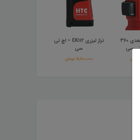
تراز لیزری EK112 – اچ تی
تراز لیزری 088T – اچ تی
سی
تی سی
5,800,000 تومان
7,200,000 تومان