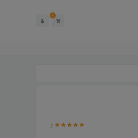
0
از 1