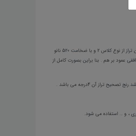
تراز لیزری سندوی H-D363G با لیزر سبز و خط تراز 360 درجه برای انواع کارهای فنی بسیار کاربردی می باشد. لیزر این تراز از نوع کلاس 2 و با ضخامت 520 نانو
می باشد. دو خط عمودی و یک خط افقی عمود بر هم . بنا براین بصورت کامل از
ری ، و … استفاده می شود.