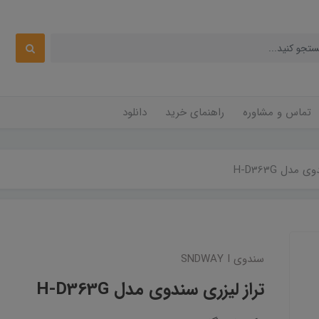
تماس و مشاوره
راهنمای خرید
دانلود
مدل H-D363G
سندوی SNDWAY I
تراز لیزری سندوی مدل H-D363G