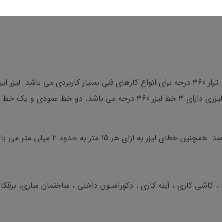
متر بوده و برای چشم بی خطر است. این ترازلیزری دارای 3 خط لیزر 360 درجه 
د ، کاشی کاری ، آینه کاری ، دکوراسیون داخلی ، ساختمان سازی، برقکا