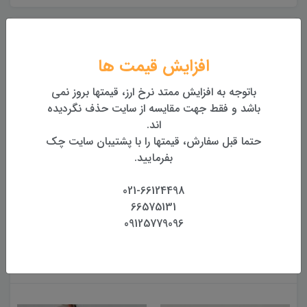
ارسال به کل کشور
تحویل یک تا دو روزه درب محل
افزایش قیمت ها
باتوجه به افزایش ممتد نرخ ارز، قیمتها بروز نمی
بهترین قیمت
باشد و فقط جهت مقایسه از سایت حذف نگردیده
بهترین قیمت روز تجهیزات
اند.
حتما قبل سفارش، قیمتها را با پشتیبان سایت چک
تضمین اصالت و کیفیت کالا
بفرمایید.
همراه با گارانتی معتبر
021-66124498
بازگشت وجه
66575131
بازگشت وجه بدون قید و شرط
09125779096
محصولات مرتبط