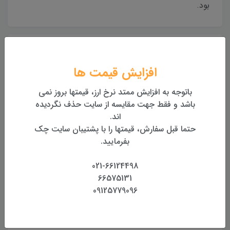
بود.
ارسال به کل کشور
تحویل یک تا دو روزه درب محل
افزایش قیمت ها
بهترین قیمت
باتوجه به افزایش ممتد نرخ ارز، قیمتها بروز نمی
بهترین قیمت روز تجهیزات
باشد و فقط جهت مقایسه از سایت حذف نگردیده
اند.
حتما قبل سفارش، قیمتها را با پشتیبان سایت چک
تضمین اصالت و کیفیت کالا
همراه با گارانتی معتبر
بفرمایید.
021-66124498
بازگشت وجه
بازگشت وجه بدون قید و شرط
66575131
09125779096
محصولات مرتبط