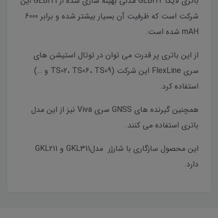
باتری لایکا GEB222 مدلی بهینه سازی شده از GEB221 این
شرکت است که ظرفیت آن بسیار بیشتر شده و برابر 6000
mAH شده است.
از این باتری پر قدرت می توان در توتال استیشن های
سری FlexLine این شرکت (TS02، TS06، TS09 و …)
استفاده کرد.
همچنین گیرنده های GNSS سری Viva نیز از این مدل
باتری استفاده می کنند.
این محصول سازگاری با شارژر مدلGKL311 و GKL211
دارد.