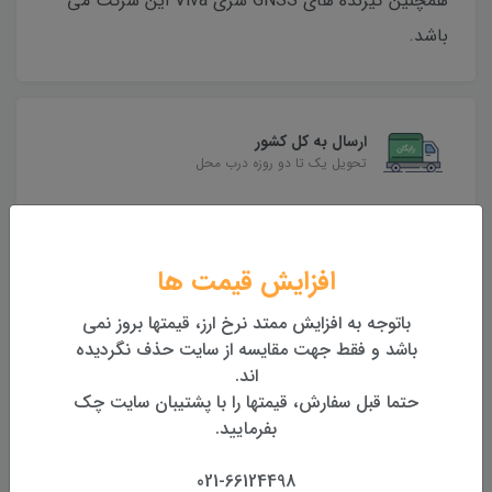
همچنین گیرنده های GNSS سری Viva این شرکت می
باشد.
ارسال به کل کشور
تحویل یک تا دو روزه درب محل
بهترین قیمت
بهترین قیمت روز تجهیزات
افزایش قیمت ها
تضمین اصالت و کیفیت کالا
باتوجه به افزایش ممتد نرخ ارز، قیمتها بروز نمی
همراه با گارانتی معتبر
باشد و فقط جهت مقایسه از سایت حذف نگردیده
اند.
بازگشت وجه
حتما قبل سفارش، قیمتها را با پشتیبان سایت چک
بازگشت وجه بدون قید و شرط
بفرمایید.
021-66124498