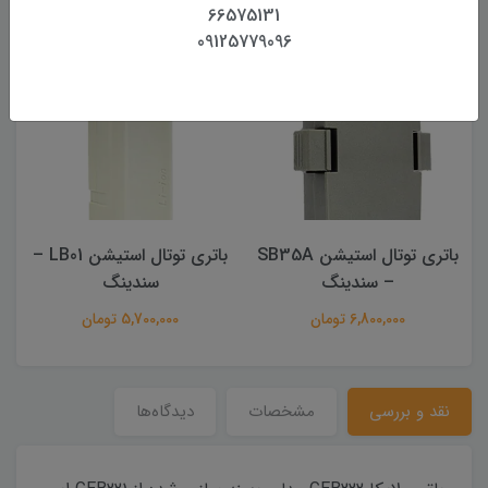
محصولات مرتبط
66575131
09125779096
باتری توتال استیشن SB35A
باتری توتال استیشن LB01 –
– سندینگ
سندینگ
6,800,000 تومان
5,700,000 تومان
نقد و بررسی
مشخصات
دیدگاه‌ها