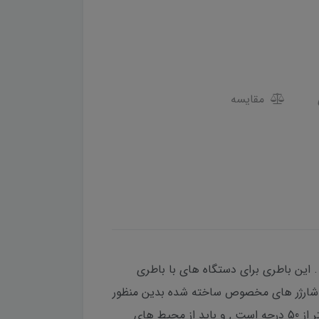
مقایسه
سری ARCباطری قابل شارژ مناسب برای توتال استیشن سندینگ سری ARC از نوع LB-01 است . این باطری برای دستگاه های با باطری
7.4 و 3100mAh است باتری توتال سندینگ توسط شارژر های مخصوص ساخته شده بدین منظور
در کمپانی سندینگ قابلیت شارژ مجدد دارد .توجه داشته باشید که شرایط دمایی نگهداری این باطری ها در دمای کمتر از 50 درجه است , و باید از محیط های