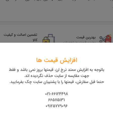
تضمین اصالت و کیفیت
بهترین قیمت
کالا
بهترین قیمت روز تجهیزات
همراه با گارانتی معتبر
افزایش قیمت ها
باتوجه به افزایش ممتد نرخ ارز، قیمتها بروز نمی باشد و فقط
جهت مقایسه از سایت حذف نگردیده اند.
حتما قبل سفارش، قیمتها را با پشتیبان سایت چک بفرمایید.
021-66124498
66575131
09125779096