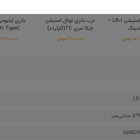
باتری توتال استیشن LB01 –
درب باتری توتال استیشن
دینگ
لایکا سری TC(کارکرده)
21 TypeC
 تومان
2,200,000 تومان
7,200,000 تومان
LB-
SANDI