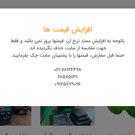
تضمین اصالت و کیفیت
بهترین قیمت
افزایش قیمت ها
کالا
بهترین قیمت روز تجهیزات
همراه با گارانتی معتبر
باتوجه به افزایش ممتد نرخ ارز، قیمتها بروز نمی باشد و فقط
جهت مقایسه از سایت حذف نگردیده اند.
حتما قبل سفارش، قیمتها را با پشتیبان سایت چک بفرمایید.
021-66124498
66575131
09125779096