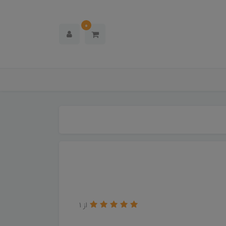
0
از 1