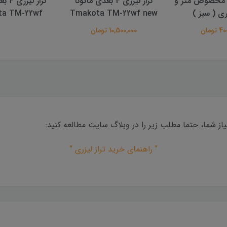
 مخصوص متر و
تراز لیزری 4 بعدی ماکوتا
تراز ل
زری ( سبز )
Tmakota TM-22wf new
ta TM-22wf
تومان
10,500,000 تومان
از شما، حتما مطلب زیر را در وبلاگ سایت مطالعه کنید:
" راهنمای خرید تراز لیزری "