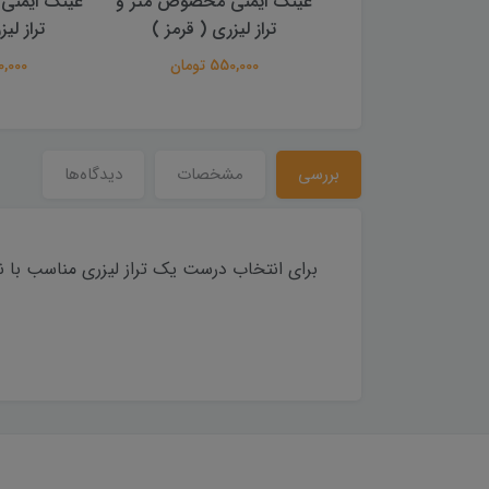
 اصلی لیزرهای تراز
عینک ایمنی مخصوص متر و
عینک ایمنی
ی Tmakota
تراز لیزری ( قرمز )
تراز لی
3,500,00 تومان
550,000 تومان
400,000 
بررسی
مشخصات
دیدگاه‌ها
برای انتخاب درست یک تراز لیزری مناسب با نی