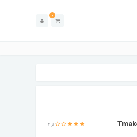
0
از 2