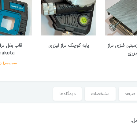
زمینی فلزی تراز
پایه کوچک تراز لیزری
قاب بغل تراز
یزری
akota
1,000,000 تومان
 صرفه:
مشخصات
دیدگاه‌ها
مل: