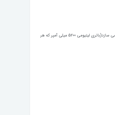
- 2 عدد باطری قابل شارژ با قابلیت آماده به کار طولانی تر که بدون وقفه در کار امکان کار طولانی با دستگاه را میسر می سازد(باتری لیتیومی 5200 میلی آمپر که هر