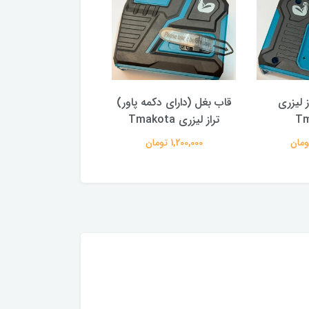
 لیزری
قاب بغل (دارای دکمه پاور)
ساختمان اصلی لیزرها
Tm
تراز لیزری Tmakota
لیزری Tmakota
1,200,000 تومان
3,500,000 تومان