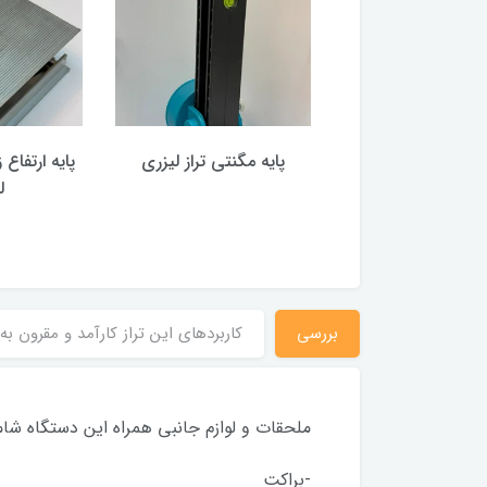
ور و کابل تغذیه تراز
پایه مگنتی تراز لیزری
پایه ارتفاع 
ی Tmakota
ل
550,000 تومان
بررسی
کاربردهای این تراز کارآمد و مقرون به
ملحقات و لوازم جانبی همراه این دستگاه شا
-براکت