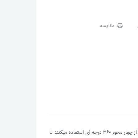
مقایسه
تراز لیزری ماکوتا مدل 4D19wf از جدیدترین ترازهای لیزری و از نسل 4D یا همان (4بعدی) می باشد. این نوع تراز ها از چهار محور 360 درجه ای استفاده میکنند تا