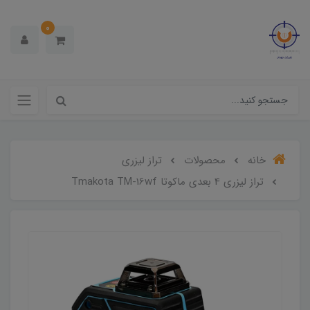
0
خانه
محصولات
تراز لیزری
تراز لیزری 4 بعدی ماکوتا Tmakota TM-16wf