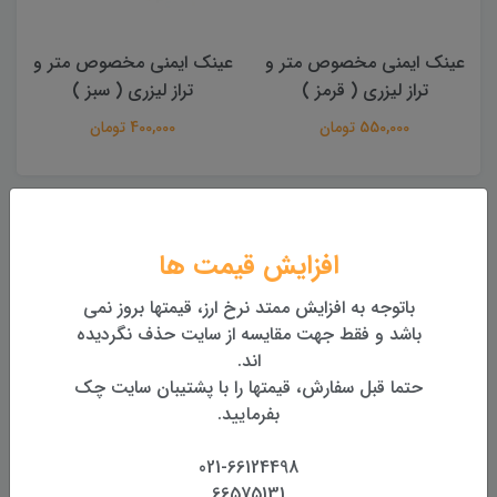
عینک ایمنی مخصوص متر و
تراز لیزری 4 بعدی ماکوتا
تراز لیزری ( سبز )
Tmakota TM-22wf new
400,000 تومان
10,500,000 تومان
بررسی
مشخصات
دیدگاه‌ها
افزایش قیمت ها
ویدئو جعبه گشایی:
باتوجه به افزایش ممتد نرخ ارز، قیمتها بروز نمی
باشد و فقط جهت مقایسه از سایت حذف نگردیده
اند.
حتما قبل سفارش، قیمتها را با پشتیبان سایت چک
بفرمایید.
021-66124498
66575131