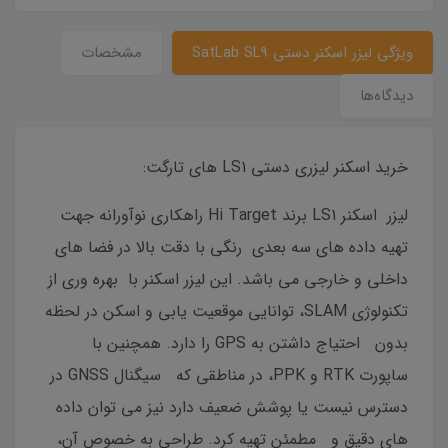
ویژگی لیزر اسکنر دستی SatLab SL9
مشخصات
دیدگاه‌ها
خرید اسکنر لیزری دستی LS1 های تارگت:
لیزر اسکنر LS1 برند Hi Target راهکاری نوآورانه جهت
تهیه داده های سه بعدی رنگی با دقت بالا در فضا های
داخلی و خارجی می باشد. این لیزر اسکنر با بهره وری از
تکنولوژی SLAM، توانایی موقعیت یابی و اسکن در لحظه
بدون احتیاج داشتن به GPS را دارد. همچنین با
ساپورت RTK و PPK، در مناطقی که سیگنال GNSS در
دسترس نیست یا پوشش ضعیف دارد نیز می توان داده
های دقیق و مطمئن تهیه کرد. طراحی به خصوص آن،