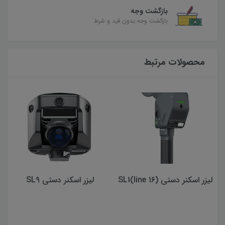
بازگشت وجه
بازگشت وجه بدون قید و شرط
محصولات مرتبط
لیزر اسکنر دستی (16 line)SL1
لیزر اسکنر دستی SL9