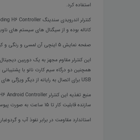
استفاده کرد.
کاناله بوده و از سیگنال های سیستم های ناوبری GPS، GLONASS، GALILEO و BEIDOU پشتیبانی م
صفحه نمایش 5 اینچی آن لمسی و رنگی و کیبرد کامل برای ورود اطلاعات می باشد.
این کنترلر مقاوم مجهز به یک دوربین دیجیتال 13 مگاپیکسلی در قسمت پشتی بدنه با قابلیت آتوفوکوس یا همان وضوح خودکار تصویر اس
USB برای اتصال به رایانه از دیگر ویژگی های H6 می باشند.
سازنده قابلیت کار تا 15 ساعت به صورت پیوسته و 250 ساعت در حالت استندبای خواهد داشت.
استاندارد مقاومت در برابر نفوذ آب و گردوغبار (IP67) و محافظت در برابر سقوط از ارتفاع 1.5 متری از شاخصه های استحکام و دوام آن می با