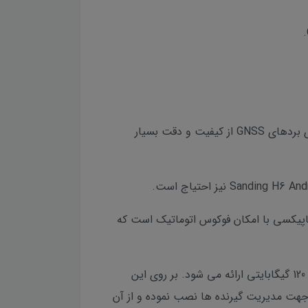
گیرنده های ایستگاهی سندینگ به لطف همکاری با کارخانه کامنو ComNav و بردهای SinoGNSS که از بزرگان فناوری بردهای GNSS از کیفیت و دقت بسیار
ویدی سندینگ Sanding H6 مجهز به پردازنده هشت هسته ای و نمایشگر لمسی 5 اینجی و دوربین 13 مگاپیکسی با امکان فوکوس اتوماتیک است که
این کنترلر با 4 گیگابایتی RAM و سیستم عامل اندرویدی و حافظه داخلی 64 گیگابایتی و قابلیت پشتیبانی از حافظه 120 گیگابایتی ارائه می شود. بر روی این
 و SurPad و FieldGenious سایر نرم افزار اندرویدی را جهت مدیریت گیرنده ها نصب نموده و از آن