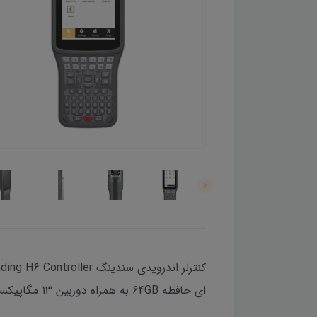
ای حافظه 64GB به همراه دوربین 13 مگاپیکسلی و دو درگاه سیم کارت نانو 4G LTE و نمایشگر 5 اینچی برخوردار می باشد.