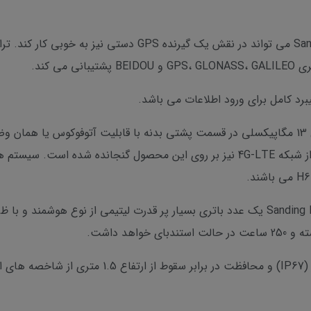
ی کند.
ت.
شند.