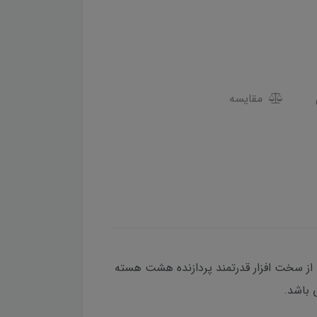
مقایسه
Sanding H6 C یک کنترلر صنعتی برای گیرنده های ایستگاهی و GIS می باشد که از سخت افزار قدرتمند پردازنده هشت هسته