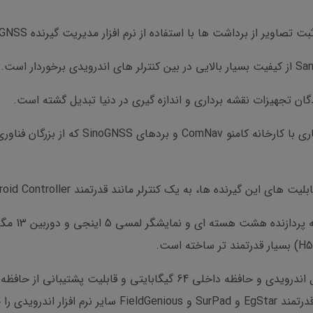
ها، به یک کنترلر مانند قدرتمند Sanding H6 Android Controller نیز احتیاج است.
کنترلر اندر
سیستم عامل آن می توان نرم افزارهای بسیار قدرتمند EgStar