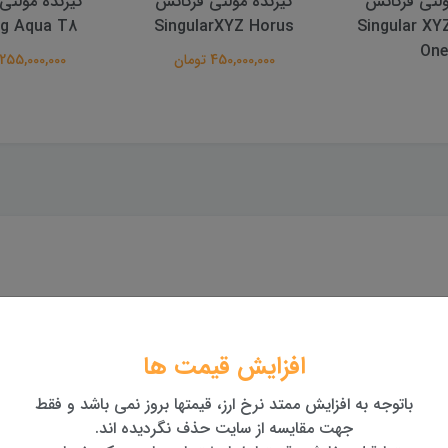
ولتی فرکانس
گیرنده مولتی فرکانس
گیرنده مولتی
ng Aqua T8
SingularXYZ Horus
Singular XY
One
450,000,000 تومان
255,000,000 تومان
افزایش قیمت ها
د جهت مدیریت گیرنده‌های ایستگاهی و یا برداست های GIS می باشد.
باتوجه به افزایش ممتد نرخ ارز، قیمتها بروز نمی باشد و فقط
جهت مقایسه از سایت حذف نگردیده اند.