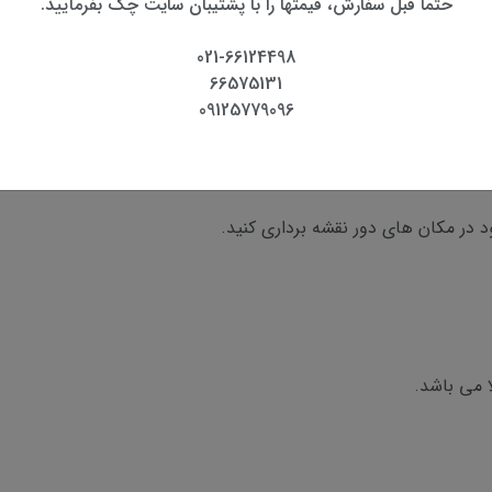
حتما قبل سفارش، قیمتها را با پشتیبان سایت چک بفرمایید.
021-66124498
در برابر شرایط آب و هوایی سخت و دمای شدید می باشد.
66575131
09125779096
 در مکان های دور نقشه برداری کنید.
ا می باشد.