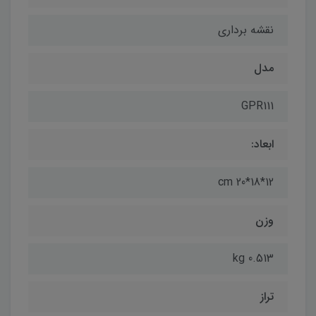
نقشه برداری
مدل
GPR111
ابعاد:
12*18*20 cm
وزن
0.513 kg
تراز