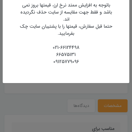
باتوجه به افزایش ممتد نرخ ارز، قیمتها بروز نمی
باشد و فقط جهت مقایسه از سایت حذف نگردیده
اند.
حتما قبل سفارش، قیمتها را با پشتیبان سایت چک
بفرمایید.
021-66124498
66575131
09125779096
نی منشور ضریب 17/5 لایکا
آداپتور ژالن به منشور
منش
6,500,000 تومان
400,000 تومان
مشخصات
دیدگاه‌ها
مناسب برای