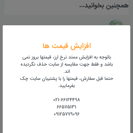
همچنین بخوانید...
آموزش نحوه بررسی فعال یا غیر فعال بودن سامانه شمیم
افزایش قیمت ها
جعبه گشایی متر لیزری لایکا Leica D510 پک
باتوجه به افزایش ممتد نرخ ارز، قیمتها بروز نمی
باشد و فقط جهت مقایسه از سایت حذف نگردیده
اند.
حتما قبل سفارش، قیمتها را با پشتیبان سایت چک
معرفی متر لیزری سندوی SNDWAY SW-E60
بفرمایید.
021-66124498
66575131
جعبه گشایی و بررسی توتال استیشن نرکسون Nerxon
09125779096
NT02 Plus