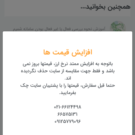
همچنین بخوانید...
آموزش نحوه بررسی فعال یا غیر فعال بودن سامانه شمیم
افزایش قیمت ها
جعبه گشایی متر لیزری لایکا Leica D510 پک
باتوجه به افزایش ممتد نرخ ارز، قیمتها بروز نمی
باشد و فقط جهت مقایسه از سایت حذف نگردیده
اند.
حتما قبل سفارش، قیمتها را با پشتیبان سایت چک
معرفی متر لیزری سندوی SNDWAY SW-E60
بفرمایید.
021-66124498
جعبه گشایی و بررسی توتال استیشن نرکسون Nerxon
66575131
NT02 Plus
09125779096